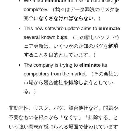
We must
eliminate
the risk of data leakage
completely. （我々はデータ漏洩のリスクを
完全に
なくさなければならない
。）
This new software update aims to
eliminate
several known bugs. （この新しいソフトウ
ェア更新は、いくつかの既知のバグを
解消
する
ことを目的としています。）
The company is trying to
eliminate
its
competitors from the market. （その会社は
市場から競合他社を
排除しよう
としてい
る。）
非効率性、リスク、バグ、競合他社など、問題や
不要なものを根本から「なくす」「排除する」と
いう強い意志が感じられる場面で使われています