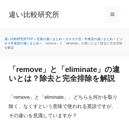
コ
ン
違い比較研究所
メ
テ
ン
ニ
ツ
へ
違い比較研究所TOP
>
言葉の違いまとめ
>
カタカナ語・外来語の違いまとめ
>
ビジ
ネス外来語の違いまとめ
>
「remove」と「eliminate」の違いとは？除去と完全排除
ス
を解説
ュ
キ
ッ
ー
プ
「remove」と「eliminate」の違
いとは？除去と完全排除を解説
「remove」と「eliminate」、どちらも何かを取り
除く、なくすという意味で使われる英語ですが、
その違いを意識していますか？