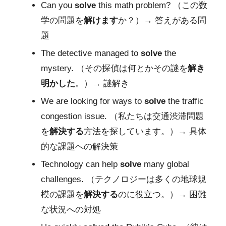
Can you
solve
this math problem? （この数
学の問題を
解けます
か？）→ 答えがある問
題
The detective managed to
solve
the
mystery. （その探偵は何とかその謎を
解き
明かした
。）→ 謎解き
We are looking for ways to
solve
the traffic
congestion issue. （私たちは交通渋滞問題
を
解決する
方法を探しています。）→ 具体
的な課題への解決策
Technology can help
solve
many global
challenges. （テクノロジーは多くの地球規
模の課題を
解決する
のに役立つ。）→ 困難
な状況への対処