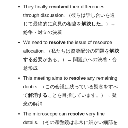
They finally
resolved
their differences
through discussion. （彼らは話し合いを通
じて最終的に意見の相違を
解決した
。）→
紛争・対立の決着
We need to
resolve
the issue of resource
allocation. （私たちは資源配分の問題を
解決
する
必要がある。）→ 問題点への決着・合
意形成
This meeting aims to
resolve
any remaining
doubts. （この会議は残っている疑念をすべ
て
解消する
ことを目指しています。）→ 疑
念の解消
The microscope can
resolve
very fine
details. （その顕微鏡は非常に細かい細部を