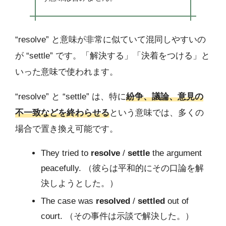
“resolve” と意味が非常に似ていて混同しやすいの
が “settle” です。「解決する」「決着をつける」と
いった意味で使われます。
“resolve” と “settle” は、特に
紛争、議論、意見の
不一致などを終わらせる
という意味では、多くの
場合で置き換え可能です。
They tried to
resolve
/
settle
the argument
peacefully. （彼らは平和的にその口論を解
決しようとした。）
The case was
resolved
/
settled
out of
court. （その事件は示談で解決した。）