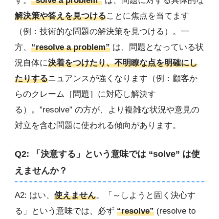
す。
“solve a problem”
は、問題に対する具体的な
解決策や答えを見つける
ことに焦点を当てます
（例：技術的な問題の解決策を見つける）。一
方、
“resolve a problem”
は、問題となっている状
況自体に
決着をつけたり、不明瞭な点を明確にし
たりする
ニュアンスが強くなります（例：顧客か
らのクレーム［問題］に対応し解決す
る）。”resolve” の方が、より複雑な状況や意見の
対立を含む問題に使われる傾向があります。
Q2: 「決意する」という意味では “solve” は使
えませんか？
A2: はい、
使えません
。「～しようと固く決心す
る」という意味では、必ず
“resolve”
(resolve to