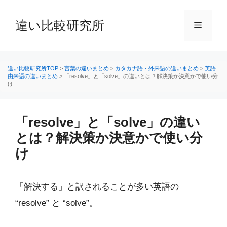
コ
ン
違い比較研究所
メ
テ
ン
ニ
ツ
へ
違い比較研究所TOP
>
言葉の違いまとめ
>
カタカナ語・外来語の違いまとめ
>
英語
由来語の違いまとめ
>
「resolve」と「solve」の違いとは？解決策か決意かで使い分
ス
け
ュ
キ
ッ
ー
プ
「resolve」と「solve」の違い
とは？解決策か決意かで使い分
け
「解決する」と訳されることが多い英語の
“resolve” と “solve”。