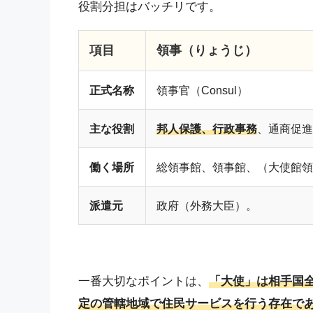
役割分担はバッチリです。
項目
領事（りょうじ）
正式名称
領事官（Consul）
主な役割
邦人保護、行政事務
、通商促進
働く場所
総領事館、領事館、（大使館領
派遣元
政府（外務大臣）。
一番大切なポイントは、
「大使」は相手国
定の管轄地域で住民サービスを行う存在で