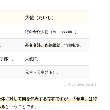
大使（たいし）
特命全権大使（Ambassador）
。
外交交渉、条約締結
、情報収集。
事部）。
大使館。
元首（天皇陛下）。
全体に対して国を代表する存在ですが、「領事」は特
ある
ということです。