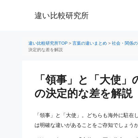
コ
ン
違い比較研究所
テ
ン
ツ
へ
違い比較研究所TOP
>
言葉の違いまとめ
>
社会・関係の
ス
決定的な差を解説
キ
ッ
プ
「領事」と「大使」
の決定的な差を解説
「領事」と「大使」。どちらも海外に駐在
は明確な違いがあることをご存知でしょう