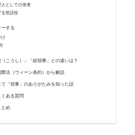
理人としての使者
守る世話役
ターする
分け
方
使（こうし）」「総領事」との違いは？
国際法（ウィーン条約）から解説
して「領事」のありがたみを知った話
よくある質問
まとめ