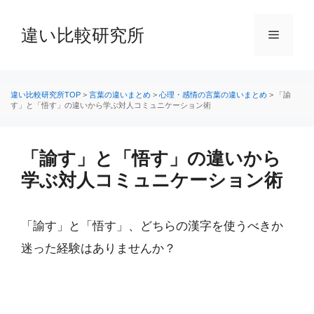
コ
ン
違い比較研究所
メ
テ
ン
ニ
ツ
へ
違い比較研究所TOP
>
言葉の違いまとめ
>
心理・感情の言葉の違いまとめ
>
「諭
す」と「悟す」の違いから学ぶ対人コミュニケーション術
ス
ュ
キ
ッ
「諭す」と「悟す」の違いから
ー
プ
学ぶ対人コミュニケーション術
「諭す」と「悟す」、どちらの漢字を使うべきか
迷った経験はありませんか？