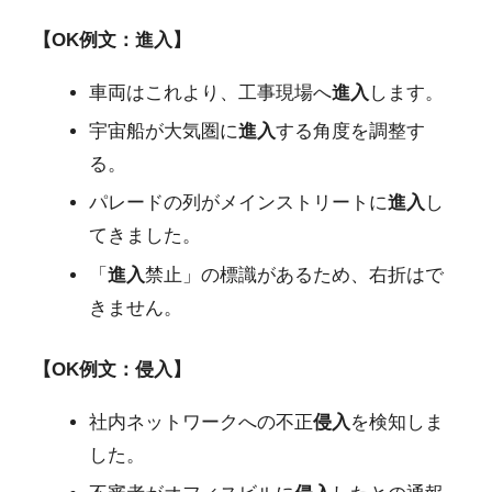
【OK例文：進入】
車両はこれより、工事現場へ
進入
します。
宇宙船が大気圏に
進入
する角度を調整す
る。
パレードの列がメインストリートに
進入
し
てきました。
「
進入
禁止」の標識があるため、右折はで
きません。
【OK例文：侵入】
社内ネットワークへの不正
侵入
を検知しま
した。