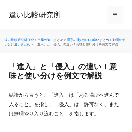
コ
ン
違い比較研究所
メ
テ
ン
ニ
ツ
へ
違い比較研究所TOP
>
言葉の違いまとめ
>
漢字の使い分けの違いまとめ
>
動詞の使
い分け違いまとめ
>
「進入」と「侵入」の違い！意味と使い分けを例文で解説
ス
ュ
キ
ッ
「進入」と「侵入」の違い！意
ー
プ
味と使い分けを例文で解説
結論から言うと、「進入」は「ある場所へ進んで
入ること」を指し、「侵入」は「許可なく、また
は無理やり入り込むこと」を指します。