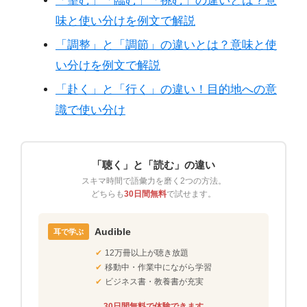
「望む」「臨む」「挑む」の違いとは？意
味と使い分けを例文で解説
「調整」と「調節」の違いとは？意味と使
い分けを例文で解説
「赴く」と「行く」の違い！目的地への意
識で使い分け
「聴く」と「読む」の違い
スキマ時間で語彙力を磨く2つの方法。
どちらも
30日間無料
で試せます。
Audible
耳で学ぶ
✔
12万冊以上が聴き放題
✔
移動中・作業中にながら学習
✔
ビジネス書・教養書が充実
30日間無料で体験できます