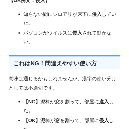
【OK例文：侵入】
知らない間にシロアリが床下に
侵入
してい
た。
パソコンがウイルスに
侵入
されて動かな
い。
これはNG！間違えやすい使い方
意味は通じるかもしれませんが、漢字の使い分け
としては不適切です。
【NG】
泥棒が窓を割って、部屋に
進入
し
た。
【OK】
泥棒が窓を割って、部屋に
侵入
し