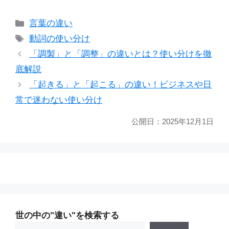
カ
言葉の違い
テ
タ
動詞の使い分け
ゴ
グ
「調製」と「調整」の違いとは？使い分けを徹
リ
底解説
ー
「起きる」と「起こる」の違い！ビジネスや日
常で迷わない使い分け
公開日：
2025年12月1日
世の中の"違い"を検索する