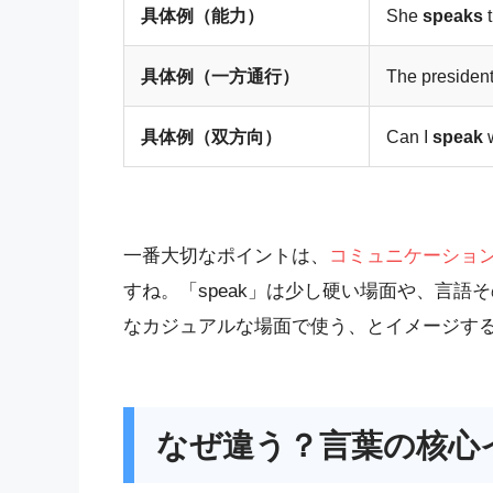
具体例（能力）
She
speaks
t
具体例（一方通行）
The president
具体例（双方向）
Can I
speak
w
一番大切なポイントは、
コミュニケーショ
すね。「speak」は少し硬い場面や、言語
なカジュアルな場面で使う、とイメージす
なぜ違う？言葉の核心