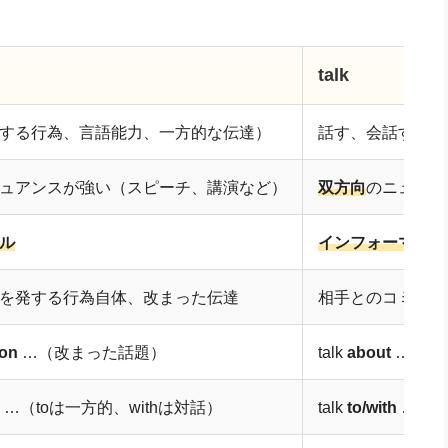
talk
する行為、言語能力、一方的な伝達）
話す、会話する（
ュアンスが強い（スピーチ、講演など）
双方向
のニュアン
ル
インフォーマル、
を発する行為自体、改まった伝達
相手とのコミュニ
/on
…（改まった話題）
talk
about
…（一
…（toは一方的、withは対話）
talk
to/with
…（t