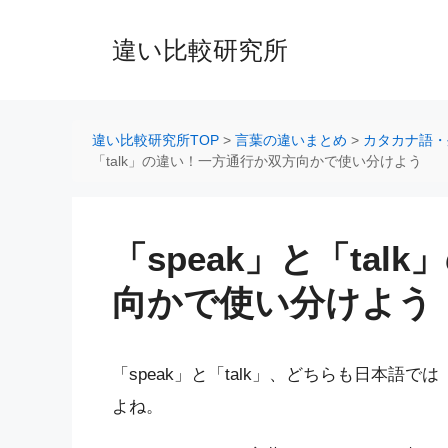
コ
ン
違い比較研究所
テ
ン
ツ
へ
違い比較研究所TOP
>
言葉の違いまとめ
>
カタカナ語・
ス
「talk」の違い！一方通行か双方向かで使い分けよう
キ
ッ
プ
「speak」と「ta
向かで使い分けよう
「speak」と「talk」、どちらも日本
よね。