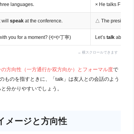
hree languages.
× He talks French.
 will
speak
at the conference.
△ The president wi
ith you for a moment? (やや丁寧)
Let’s
talk
about ou
ンの方向性（一方通行か双方向か）とフォーマル度
で
そのものを指すときに、「talk」は友人との会話のよう
ると分かりやすいでしょう。
イメージと方向性