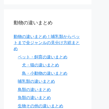
動物の違いまとめ
言葉を交わす行為、双方向のコミュニケーション）
動物の違いまとめ！哺乳類からペッ
トまで全ジャンルの見分け方総まと
スが強い（会話、おしゃべり）
め
ペット・飼育の違いまとめ
日常的
犬・猫の違いまとめ
ケーション、会話の内容
鳥・小動物の違いまとめ
哺乳類の違いまとめ
般的な話題）
鳥類の違いまとめ
魚類の違いまとめ
oはやや一方的、withは対話）
生物その他の違いまとめ