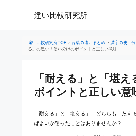
コ
ン
違い比較研究所
テ
ン
ツ
へ
違い比較研究所TOP
>
言葉の違いまとめ
>
漢字の使い分
ス
る」の違い！使い分けのポイントと正しい意味
キ
ッ
プ
「耐える」と「堪え
ポイントと正しい意
「耐える」と「堪える」、どちらも「たえ
ばよいか迷ったことはありませんか？