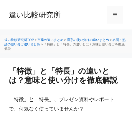
コ
ン
違い比較研究所
メ
テ
ン
ニ
ツ
へ
違い比較研究所TOP
>
言葉の違いまとめ
>
漢字の使い分けの違いまとめ
>
名詞・熟
語の使い分け違いまとめ
>
「特徴」と「特長」の違いとは？意味と使い分けを徹底
ス
解説
ュ
キ
ッ
ー
プ
「特徴」と「特長」の違いと
は？意味と使い分けを徹底解説
「特徴」と「特長」、プレゼン資料やレポート
で、何気なく使っていませんか？