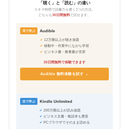
「聴く」と「読む」の違い
スキマ時間で語彙力を磨く2つの方法。
どちらも
30日間無料
で試せます。
Audible
耳で学ぶ
✔
12万冊以上が聴き放題
✔
移動中・作業中にながら学習
✔
ビジネス書・教養書が充実
30日間無料で体験できます
Audible 無料体験を試す →
Kindle Unlimited
目で学ぶ
✔
200万冊以上が読み放題
✔
ビジネス文書・敬語本も豊富
✔
PCブラウザでそのまま読める