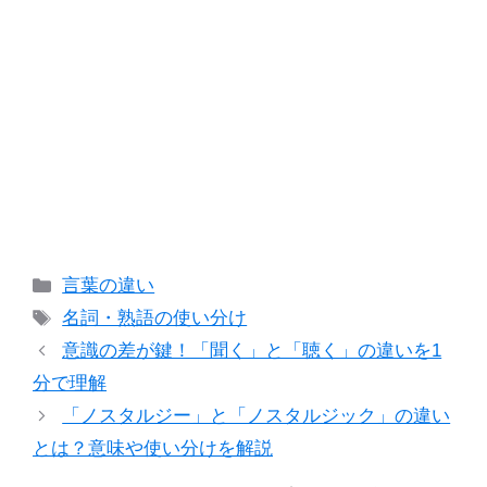
カ
言葉の違い
テ
タ
名詞・熟語の使い分け
ゴ
グ
意識の差が鍵！「聞く」と「聴く」の違いを1
リ
分で理解
ー
「ノスタルジー」と「ノスタルジック」の違い
とは？意味や使い分けを解説