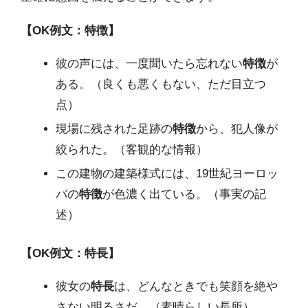
【OK例文：特徴】
彼の声には、一度聞いたら忘れない
特徴
が
ある。（良くも悪くもない、ただ目立つ
点）
現場に残された足跡の
特徴
から、犯人像が
絞られた。（客観的な情報）
この建物の建築様式には、19世紀ヨーロッ
パの
特徴
が色濃く出ている。（事実の記
述）
【OK例文：特長】
彼女の
特長
は、どんなときでも笑顔を絶や
さない明るさだ。（素晴らしい長所）