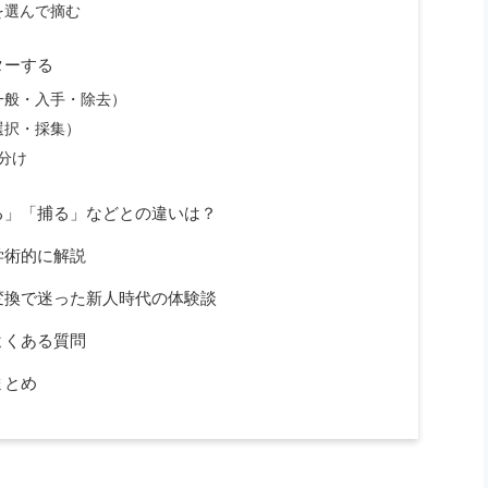
を選んで摘む
ターする
一般・入手・除去）
選択・採集）
分け
る」「捕る」などとの違いは？
学術的に解説
変換で迷った新人時代の体験談
よくある質問
まとめ