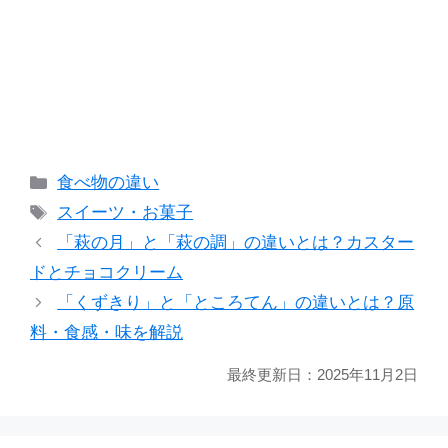
カ
食べ物の違い
テ
タ
スイーツ・お菓子
ゴ
グ
「萩の月」と「萩の調」の違いとは？カスター
リ
ドとチョコクリーム
ー
「くずきり」と「ところてん」の違いとは？原
料・食感・味を解説
最終更新日：
2025年11月2日