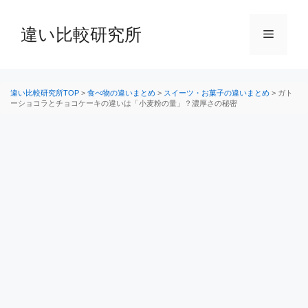
コ
ン
違い比較研究所
メ
テ
ン
ニ
ツ
へ
違い比較研究所TOP
>
食べ物の違いまとめ
>
スイーツ・お菓子の違いまとめ
>
ガト
ーショコラとチョコケーキの違いは「小麦粉の量」？濃厚さの秘密
ス
ュ
キ
ッ
ー
プ