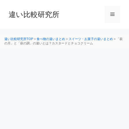
コ
ン
違い比較研究所
メ
テ
ン
ニ
ツ
へ
違い比較研究所TOP
>
食べ物の違いまとめ
>
スイーツ・お菓子の違いまとめ
>
「萩
の月」と「萩の調」の違いとは？カスタードとチョコクリーム
ス
ュ
キ
ッ
ー
プ