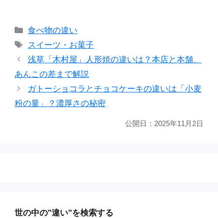
カ
食べ物の違い
テ
タ
スイーツ・お菓子
ゴ
グ
浅草「木村屋」人形焼の違いは？本店と本舗、
リ
あんこの差まで解説
ー
ガトーショコラとチョコケーキの違いは「小麦
粉の量」？濃厚さの秘密
公開日：
2025年11月2日
世の中の"違い"を検索する