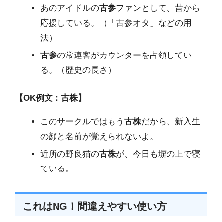
あのアイドルの
古参
ファンとして、昔から
応援している。（「古参オタ」などの用
法）
古参
の常連客がカウンターを占領してい
る。（歴史の長さ）
【OK例文：古株】
このサークルではもう
古株
だから、新入生
の顔と名前が覚えられないよ。
近所の野良猫の
古株
が、今日も塀の上で寝
ている。
これはNG！間違えやすい使い方