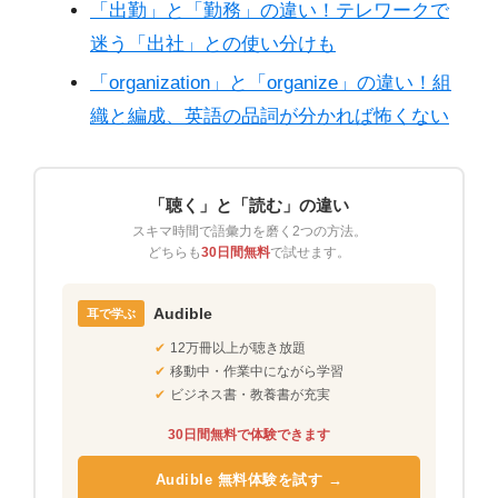
「出勤」と「勤務」の違い！テレワークで
迷う「出社」との使い分けも
「organization」と「organize」の違い！組
織と編成、英語の品詞が分かれば怖くない
「聴く」と「読む」の違い
スキマ時間で語彙力を磨く2つの方法。
どちらも
30日間無料
で試せます。
Audible
耳で学ぶ
✔
12万冊以上が聴き放題
✔
移動中・作業中にながら学習
✔
ビジネス書・教養書が充実
30日間無料で体験できます
Audible 無料体験を試す →