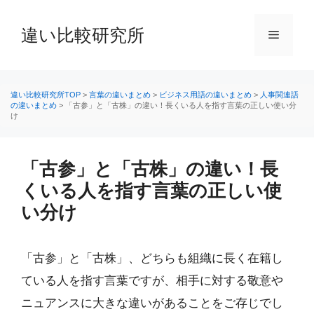
コ
ン
違い比較研究所
メ
テ
ン
ニ
ツ
へ
違い比較研究所TOP
>
言葉の違いまとめ
>
ビジネス用語の違いまとめ
>
人事関連語
の違いまとめ
>
「古参」と「古株」の違い！長くいる人を指す言葉の正しい使い分
ス
け
ュ
キ
ッ
ー
プ
「古参」と「古株」の違い！長
くいる人を指す言葉の正しい使
い分け
「古参」と「古株」、どちらも組織に長く在籍し
ている人を指す言葉ですが、相手に対する敬意や
ニュアンスに大きな違いがあることをご存じでし