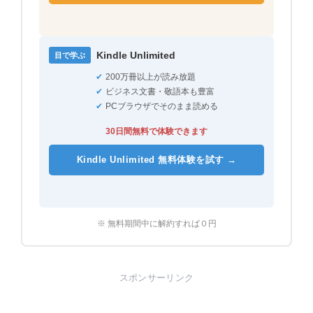
Kindle Unlimited
目で学ぶ
✔
200万冊以上が読み放題
✔
ビジネス文書・敬語本も豊富
✔
PCブラウザでそのまま読める
30日間無料で体験できます
Kindle Unlimited 無料体験を試す →
※ 無料期間中に解約すれば０円
スポンサーリンク