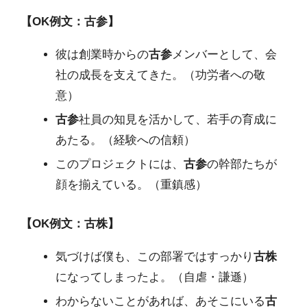
【OK例文：古参】
彼は創業時からの
古参
メンバーとして、会
社の成長を支えてきた。（功労者への敬
意）
古参
社員の知見を活かして、若手の育成に
あたる。（経験への信頼）
このプロジェクトには、
古参
の幹部たちが
顔を揃えている。（重鎮感）
【OK例文：古株】
気づけば僕も、この部署ではすっかり
古株
になってしまったよ。（自虐・謙遜）
わからないことがあれば、あそこにいる
古