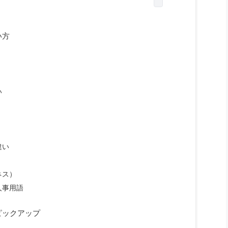
い方
い
違い
ネス）
人事用語
ピックアップ