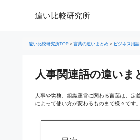
コ
ン
違い比較研究所
テ
ン
ツ
へ
違い比較研究所TOP
>
言葉の違いまとめ
>
ビジネス用語
ス
キ
ッ
人事関連語の違いま
プ
人事や労務、組織運営に関わる言葉は、定
によって使い方が変わるものまで様々です