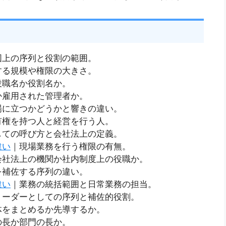
図上の序列と役割の範囲。
する規模や権限の大きさ。
役職名か役割名か。
か雇用された管理者か。
場に立つかどうかと響きの違い。
有権を持つ人と経営を行う人。
しての呼び方と会社法上の定義。
違い
｜現場業務を行う権限の有無。
会社法上の機関か社内制度上の役職か。
を補佐する序列の違い。
違い
｜業務の統括範囲と日常業務の担当。
リーダーとしての序列と補佐的役割。
体をまとめるか先導するか。
の長か部門の長か。