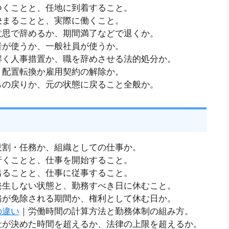
つくことと、任地に到着すること。
決まることと、実際に働くこと。
意思で辞めるか、期間満了などで退くか。
者が使うか、一般社員が使うか。
解く人事措置か、職を辞めさせる法的処分か。
｜配置転換か雇用契約の解除か。
らの戻りか、元の状態に戻ること全般か。
役割・任務か、組織としての仕事か。
行くことと、仕事を開始すること。
出ることと、仕事に従事すること。
発生しない状態と、勤務すべき日に休むこと。
務が免除される期間か、権利として休む日か。
の違い
｜労働時間の計算方法と勤務体制の組み方。
社が決めた時間を超えるか、法律の上限を超えるか。