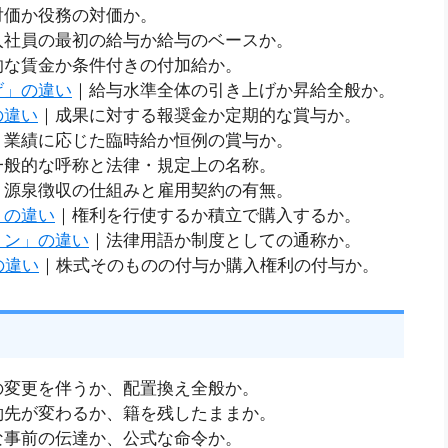
対価か役務の対価か。
入社員の最初の給与か給与のベースか。
的な賃金か条件付きの付加給か。
げ」の違い
｜給与水準全体の引き上げか昇給全般か。
の違い
｜成果に対する報奨金か定期的な賞与か。
｜業績に応じた臨時給か恒例の賞与か。
一般的な呼称と法律・規定上の名称。
｜源泉徴収の仕組みと雇用契約の有無。
」の違い
｜権利を行使するか積立で購入するか。
ョン」の違い
｜法律用語か制度としての通称か。
の違い
｜株式そのものの付与か購入権利の付与か。
の変更を伴うか、配置換え全般か。
約先が変わるか、籍を残したままか。
な事前の伝達か、公式な命令か。