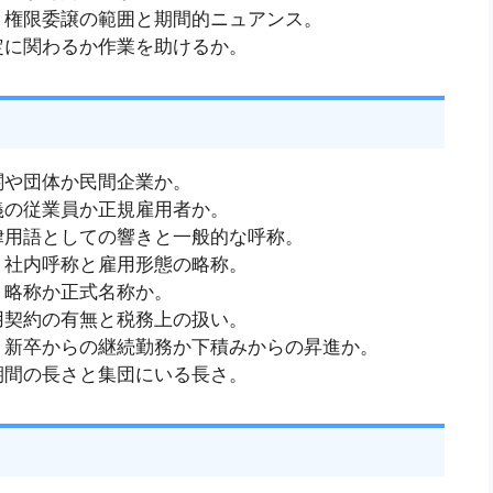
｜権限委譲の範囲と期間的ニュアンス。
定に関わるか作業を助けるか。
関や団体か民間企業か。
義の従業員か正規雇用者か。
律用語としての響きと一般的な呼称。
｜社内呼称と雇用形態の略称。
｜略称か正式名称か。
用契約の有無と税務上の扱い。
｜新卒からの継続勤務か下積みからの昇進か。
期間の長さと集団にいる長さ。