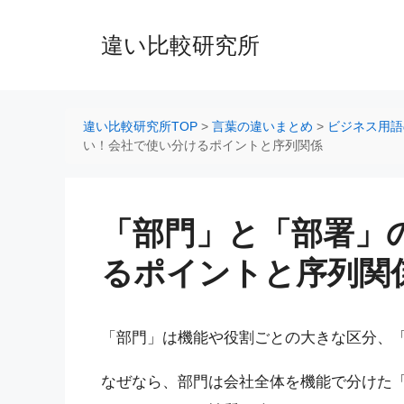
コ
ン
違い比較研究所
テ
ン
ツ
へ
違い比較研究所TOP
>
言葉の違いまとめ
>
ビジネス用語
ス
い！会社で使い分けるポイントと序列関係
キ
ッ
プ
「部門」と「部署」
るポイントと序列関
「部門」は機能や役割ごとの大きな区分、
なぜなら、部門は会社全体を機能で分けた