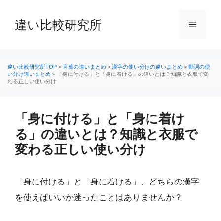
コ
ン
違い比較研究所
メ
テ
ン
ニ
ツ
へ
違い比較研究所TOP
>
言葉の違いまとめ
>
漢字の使い分けの違いまとめ
>
動詞の使
い分け違いまとめ
>
「身に付ける」と「身に着ける」の違いとは？知識と衣服で変
ス
わる正しい使い分け
ュ
キ
ッ
ー
プ
「身に付ける」と「身に着け
る」の違いとは？知識と衣服で
変わる正しい使い分け
「身に付ける」と「身に着ける」、どちらの漢字
を使えばいいか迷ったことはありませんか？