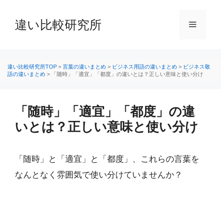
コ
ン
違い比較研究所
メ
テ
ン
ニ
ツ
へ
違い比較研究所TOP
>
言葉の違いまとめ
>
ビジネス用語の違いまとめ
>
ビジネス敬
語の違いまとめ
>
「随時」「適宜」「都度」の違いとは？正しい意味と使い分け
ス
ュ
キ
ッ
「随時」「適宜」「都度」の違
ー
プ
いとは？正しい意味と使い分け
「随時」と「適宜」と「都度」、これらの言葉を
なんとなく雰囲気で使い分けていませんか？