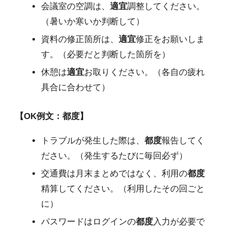
会議室の空調は、
適宜
調整してください。
（暑いか寒いか判断して）
資料の修正箇所は、
適宜
修正をお願いしま
す。（必要だと判断した箇所を）
休憩は
適宜
お取りください。（各自の疲れ
具合に合わせて）
【OK例文：都度】
トラブルが発生した際は、
都度
報告してく
ださい。（発生するたびに毎回必ず）
交通費は月末まとめではなく、利用の
都度
精算してください。（利用したその回ごと
に）
パスワードはログインの
都度
入力が必要で