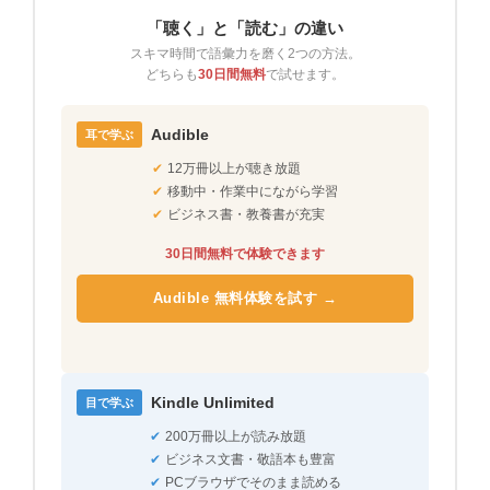
「聴く」と「読む」の違い
スキマ時間で語彙力を磨く2つの方法。
どちらも
30日間無料
で試せます。
Audible
耳で学ぶ
✔
12万冊以上が聴き放題
✔
移動中・作業中にながら学習
✔
ビジネス書・教養書が充実
30日間無料で体験できます
Audible 無料体験を試す →
Kindle Unlimited
目で学ぶ
✔
200万冊以上が読み放題
✔
ビジネス文書・敬語本も豊富
✔
PCブラウザでそのまま読める