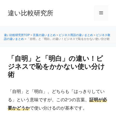
コ
ン
違い比較研究所
メ
テ
ン
ニ
ツ
へ
違い比較研究所TOP
>
言葉の違いまとめ
>
ビジネス用語の違いまとめ
>
ビジネス敬
語の違いまとめ
>
「自明」と「明白」の違い！ビジネスで恥をかかない使い分け術
ス
ュ
キ
ッ
「自明」と「明白」の違い！ビ
ー
プ
ジネスで恥をかかない使い分け
術
「自明」と「明白」、どちらも「はっきりしてい
る」という意味ですが、この2つの言葉、
証明が必
要かどうか
で使い分けるのが基本です。