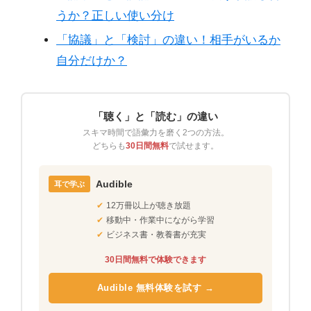
うか？正しい使い分け
「協議」と「検討」の違い！相手がいるか
自分だけか？
「聴く」と「読む」の違い
スキマ時間で語彙力を磨く2つの方法。
どちらも
30日間無料
で試せます。
Audible
耳で学ぶ
✔
12万冊以上が聴き放題
✔
移動中・作業中にながら学習
✔
ビジネス書・教養書が充実
30日間無料で体験できます
Audible 無料体験を試す →