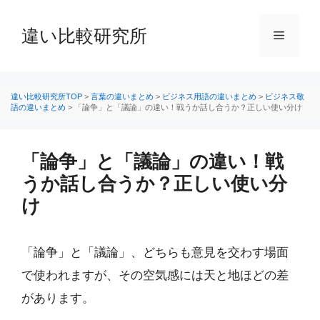
コ
ン
違い比較研究所
メ
テ
ン
ニ
ツ
へ
違い比較研究所TOP
>
言葉の違いまとめ
>
ビジネス用語の違いまとめ
>
ビジネス敬
語の違いまとめ
>
「論争」と「議論」の違い！戦うか話し合うか？正しい使い分け
ス
ュ
キ
ッ
「論争」と「議論」の違い！戦
ー
プ
うか話し合うか？正しい使い分
け
「論争」と「議論」、どちらも意見を交わす場面
で使われますが、その空気感には天と地ほどの差
があります。