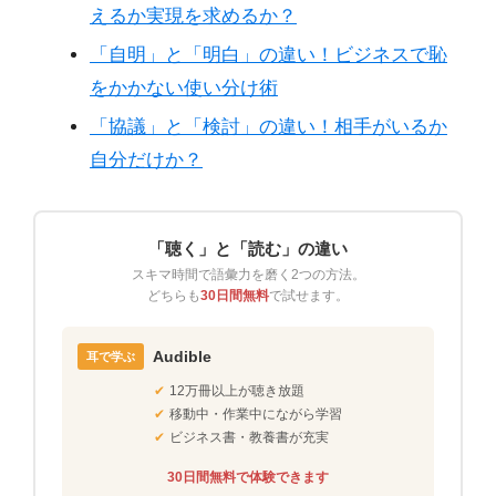
えるか実現を求めるか？
「自明」と「明白」の違い！ビジネスで恥
をかかない使い分け術
「協議」と「検討」の違い！相手がいるか
自分だけか？
「聴く」と「読む」の違い
スキマ時間で語彙力を磨く2つの方法。
どちらも
30日間無料
で試せます。
Audible
耳で学ぶ
✔
12万冊以上が聴き放題
✔
移動中・作業中にながら学習
✔
ビジネス書・教養書が充実
30日間無料で体験できます