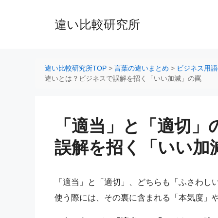
コ
ン
違い比較研究所
テ
ン
ツ
へ
違い比較研究所TOP
>
言葉の違いまとめ
>
ビジネス用語
ス
違いとは？ビジネスで誤解を招く「いい加減」の罠
キ
ッ
プ
「適当」と「適切」
誤解を招く「いい加
「適当」と「適切」、どちらも「ふさわし
使う際には、その裏に含まれる「本気度」